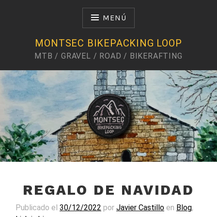
Saltar
al
MENÚ
contenido
MONTSEC BIKEPACKING LOOP
MTB / GRAVEL / ROAD / BIKERAFTING
Te voy a llevar a un sitio que te va a gustar
REGALO DE NAVIDAD
Publicado el
30/12/2022
por
Javier Castillo
en
Blog
,