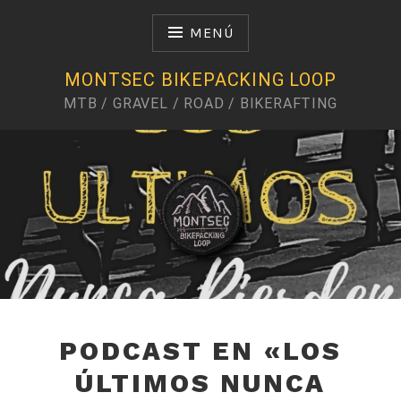
Saltar
al
MENÚ
contenido
MONTSEC BIKEPACKING LOOP
MTB / GRAVEL / ROAD / BIKERAFTING
Te voy a llevar a un sitio que te va a gustar
PODCAST EN «LOS
ÚLTIMOS NUNCA