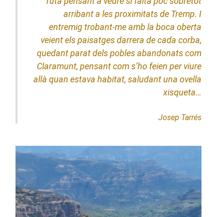
ruta pensant a veure si falta poc sobretot
arribant a les proximitats de Tremp. I
entremig trobant-me amb la boca oberta
veient els paisatges darrera de cada corba,
quedant parat dels pobles abandonats com
Claramunt, pensant com s’ho feien per viure
allà quan estava habitat, saludant una ovella
xisqueta
…
Josep Tarrés