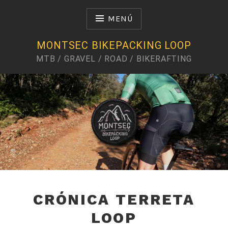
Saltar
al
MENÚ
contenido
MONTSEC BIKEPACKING LOOP
MTB / GRAVEL / ROAD / BIKERAFTING
Te voy a llevar a un sitio que te va a gustar
CRÓNICA TERRETA
LOOP